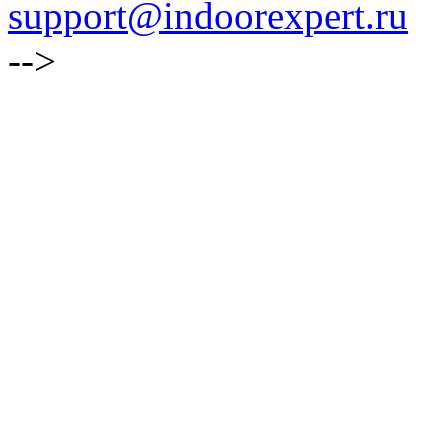
support@indoorexpert.ru
-->