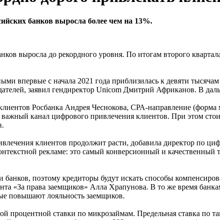
сийских банков выросла более чем на 13%.
нков выросла до рекордного уровня. По итогам второго квартала
ыми впервые с начала 2021 года приблизилась к девяти тысячам
ателей, заявил гендиректор Unicom Дмитрий Африканов. В дальн
клиентов Росбанка Андрея Чеснокова, СРА-направление (форма м
— важный канал цифрового привлечения клиентов. При этом стоим
в.
ивлечения клиентов продолжит расти, добавила директор по ци
нтекстной рекламе: это самый конверсионный и качественный т
 банков, поэтому кредиторы будут искать способы компенсиров
нта «За права заемщиков» Алла Храпунова. В то же время банка
рые повышают лояльность заемщиков.
 процентной ставки по микрозаймам. Предельная ставка по таки