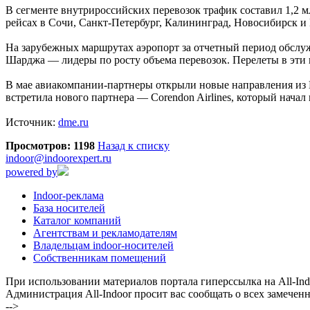
В сегменте внутрироссийских перевозок трафик составил 1,2 
рейсах в Сочи, Санкт-Петербург, Калининград, Новосибирск и 
На зарубежных маршрутах аэропорт за отчетный период обслуж
Шарджа — лидеры по росту объема перевозок. Перелеты в эти 
В мае авиакомпании-партнеры открыли новые направления из М
встретила нового партнера — Corendon Airlines, который нач
Источник:
dme.ru
Просмотров: 1198
Назад к списку
indoor@indoorexpert.ru
powered by
Indoor-реклама
База носителей
Каталог компаний
Агентствам и рекламодателям
Владельцам indoor-носителей
Собственникам помещений
При использовании материалов портала гиперссылка на All-Indo
Администрация All-Indoor просит вас сообщать о всех замечен
-->