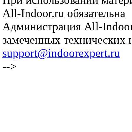
All-Indoor.ru обязательна
Администрация All-Indoor
замеченных технических н
support@indoorexpert.ru
-->