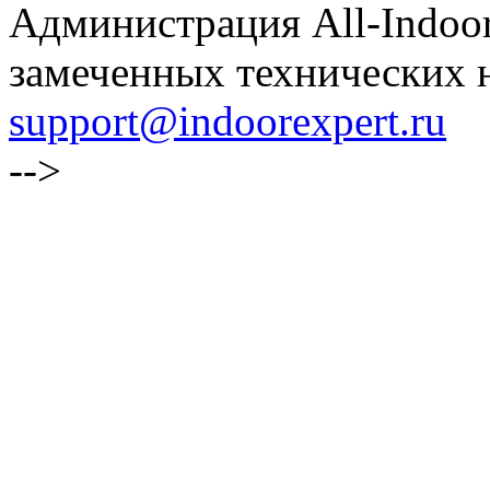
Администрация All-Indoor
замеченных технических н
support@indoorexpert.ru
-->