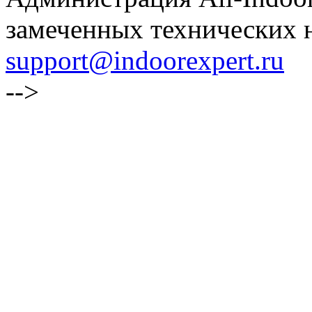
замеченных технических н
support@indoorexpert.ru
-->