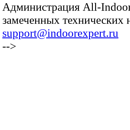
Администрация All-Indoor
замеченных технических н
support@indoorexpert.ru
-->