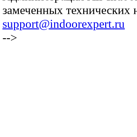
замеченных технических н
support@indoorexpert.ru
-->