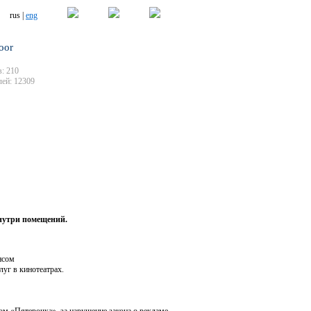
rus |
eng
oor
: 210
ей: 12309
внутри помещений.
нсом
луг в кинотеатрах.