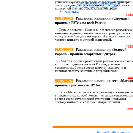
усиливая узнаваемость среди молодежной аудитории 
Владельцам indoor носителей
формируя дополнительный контакт со студентами в
Собственникам помещений
привычной для них образовательной среде.
Контакты
далее
Рекламная кампания «Самокат»
03.06.2026
прошла в ВУЗах по всей России
Сервис доставки «Самокат» реализовал рекламную
кампанию в университетах по всей стране, усиливая
присутствие бренда в молодежной среде и повышая
частоту контакта с целевой аудиторией.
далее
Рекламная кампания «Золотой
27.05.2026
короны» прошла в торговых центрах
«Золотая корона» реализовала рекламную кампани
в торговых центрах по всей России, усиливая
узнаваемость бренда среди широкой аудитории и
повышая частоту контакта с потребителями.
далее
Рекламная кампания сети «Магни
21.05.2026
прошла в российских ВУЗах
Сеть «Магнит» реализовала рекламную кампанию в
университетах по всей России, усиливая узнаваемость
бренда среди студенческой аудитории и повышая
частоту контакта с молодыми потребителями.
далее
Все новост
indoor@indoorexpert.ru