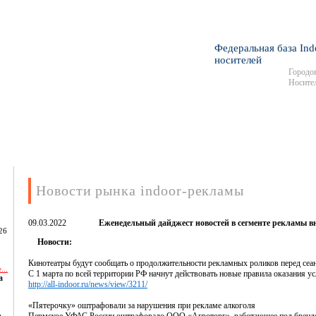
Федеральная база Ind
носителей
Городов
Носител
Новости рынка indoor-рекламы
09.03.2022
Еженедельный дайджест новостей в сегменте рекламы 
26
Новости:
Кинотеатры будут сообщать о продолжительности рекламных роликов перед сеа
...
С 1 марта по всей территории РФ начнут действовать новые правила оказания ус
а
http://all-indoor.ru/news/view/3211/
«Пятерочку» оштрафовали за нарушения при рекламе алкоголя
,