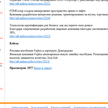
Пермское УФАС России оштрафовало ООО «Агроторг», работающее под брендом
и
http://all-indoor.ru/news/view/3212/
FIX8Group создала иммерсивное пространство прямо в лифте
...
Компания разработала интересное решение, ориентированное на музеи, торговые
http://all-indoor.ru/news/view/3214/
Технологии идентификации для бизнеса: как вы теряете свои деньги
Благодаря современным разработкам мировые компании ежегодно увеличивают уз
30%.
http://all-indoor.ru/news/view/3215/
...
Кейсы:
ю
Реклама ноутбуков Fujitsu в аэропорту Домодедово
Японская компания Fujitsu анонсировала новую линейку ноутбуков. Размещение
вылетов занимается агентство Avia Adv.
http://all-indoor.ru/keys/view/3213/
...
т»
Просмотров: 1977
Назад к списку
...
и
Indoor-реклама
База носителей
Каталог компаний
Агентствам и рекламодателям