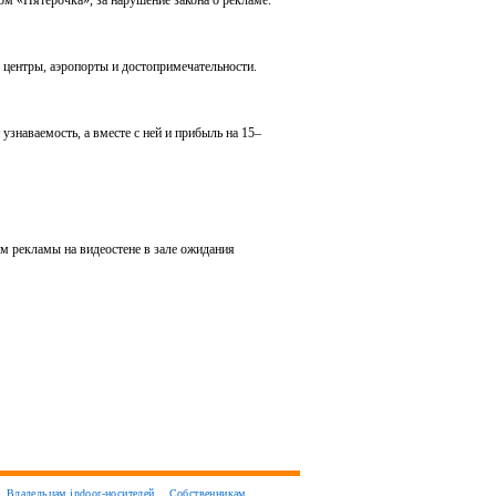
 «Пятерочка», за нарушение закона о рекламе.
 центры, аэропорты и достопримечательности.
наваемость, а вместе с ней и прибыль на 15–
м рекламы на видеостене в зале ожидания
Владельцам indoor-носителей
Собственникам