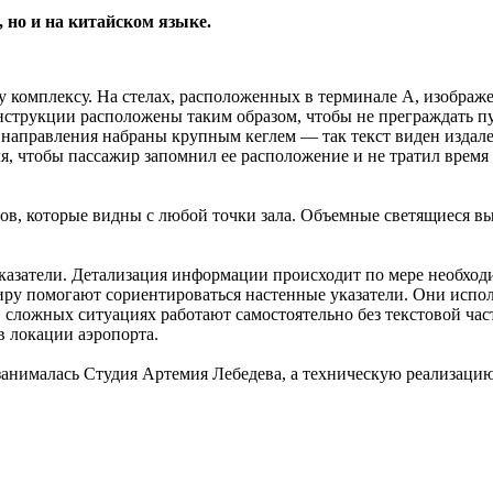
, но и на китайском языке.
у комплексу. На стелах, расположенных в терминале А, изобра
нструкции расположены таким образом, чтобы не преграждать пут
правления набраны крупным кеглем — так текст виден издалека
я, чтобы пассажир запомнил ее расположение и не тратил время
ров, которые видны с любой точки зала. Объемные светящиеся в
азатели. Детализация информации происходит по мере необходи
иру помогают сориентироваться настенные указатели. Они испол
сложных ситуациях работают самостоятельно без текстовой час
 локации аэропорта.
 занималась Студия Артемия Лебедева, а техническую реализац