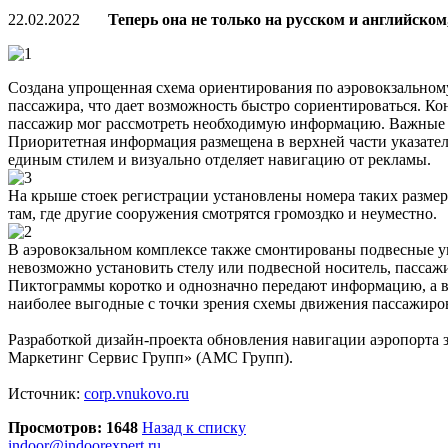
22.02.2022
Теперь она не только на русском и английском
Создана упрощенная схема ориентирования по аэровокзальном
пассажира, что дает возможность быстро сориентироваться. Ко
пассажир мог рассмотреть необходимую информацию. Важные на
Приоритетная информация размещена в верхней части указател
единым стилем и визуально отделяет навигацию от рекламы.
На крыше стоек регистрации установлены номера таких разме
там, где другие сооружения смотрятся громоздко и неуместно.
В аэровокзальном комплексе также смонтированы подвесные ук
невозможно установить стелу или подвесной носитель, пассаж
Пиктограммы коротко и однозначно передают информацию, а в 
наиболее выгодные с точки зрения схемы движения пассажиров
Разработкой дизайн-проекта обновления навигации аэропорта
Маркетинг Сервис Групп» (АМС Групп).
Источник:
corp.vnukovo.ru
Просмотров: 1648
Назад к списку
indoor@indoorexpert.ru