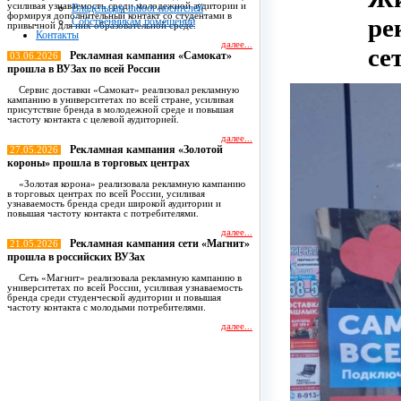
усиливая узнаваемость среди молодежной аудитории и
Владельцам indoor носителей
формируя дополнительный контакт со студентами в
ре
Собственникам помещений
привычной для них образовательной среде.
Контакты
далее...
се
Рекламная кампания «Самокат»
03.06.2026
прошла в ВУЗах по всей России
Сервис доставки «Самокат» реализовал рекламную
кампанию в университетах по всей стране, усиливая
присутствие бренда в молодежной среде и повышая
частоту контакта с целевой аудиторией.
далее...
Рекламная кампания «Золотой
27.05.2026
короны» прошла в торговых центрах
«Золотая корона» реализовала рекламную кампанию
в торговых центрах по всей России, усиливая
узнаваемость бренда среди широкой аудитории и
повышая частоту контакта с потребителями.
далее...
Рекламная кампания сети «Магнит»
21.05.2026
прошла в российских ВУЗах
Сеть «Магнит» реализовала рекламную кампанию в
университетах по всей России, усиливая узнаваемость
бренда среди студенческой аудитории и повышая
частоту контакта с молодыми потребителями.
далее...
Все новости