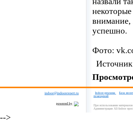
назвали т
некоторые 
внимание, 
успешно.
Фото: vk.c
Источник
Просмотро
indoor@indoorexpert.ru
Indoor-реклама
База носи
помещений
powered by
При использовании материалов 
Администрация All-Indoor прос
-->