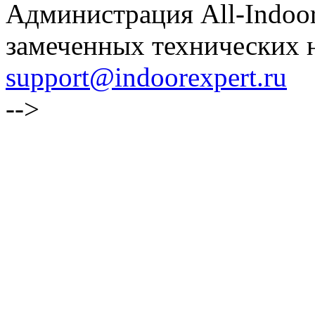
Администрация All-Indoor
замеченных технических н
support@indoorexpert.ru
-->