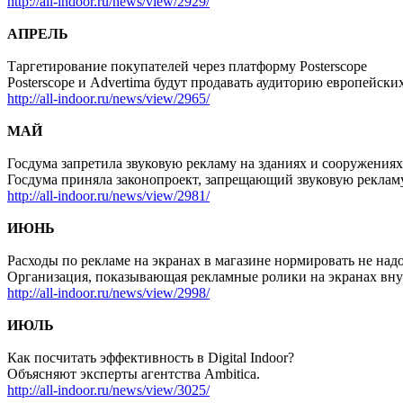
http://all-indoor.ru/news/view/2929/
АПРЕЛЬ
Таргетирование покупателей через платформу Posterscope
Posterscope и Advertima будут продавать аудиторию европейски
http://all-indoor.ru/news/view/2965/
МАЙ
Госдума запретила звуковую рекламу на зданиях и сооружениях
Госдума приняла законопроект, запрещающий звуковую рекламу
http://all-indoor.ru/news/view/2981/
ИЮНЬ
Расходы по рекламе на экранах в магазине нормировать не над
Организация, показывающая рекламные ролики на экранах внут
http://all-indoor.ru/news/view/2998/
ИЮЛЬ
Как посчитать эффективность в Digital Indoor?
Объясняют эксперты агентства Ambitica.
http://all-indoor.ru/news/view/3025/