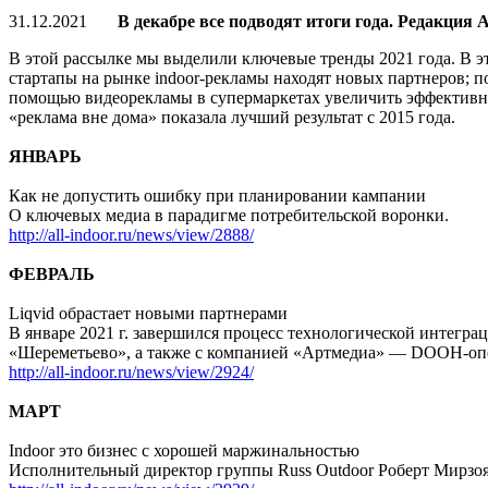
31.12.2021
В декабре все подводят итоги года. Редакция A
В этой рассылке мы выделили ключевые тренды 2021 года. В эт
стартапы на рынке indoor-рекламы находят новых партнеров; по
помощью видеорекламы в супермаркетах увеличить эффективнос
«реклама вне дома» показала лучший результат с 2015 года.
ЯНВАРЬ
Как не допустить ошибку при планировании кампании
О ключевых медиа в парадигме потребительской воронки.
http://all-indoor.ru/news/view/2888/
ФЕВРАЛЬ
Liqvid обрастает новыми партнерами
В январе 2021 г. завершился процесс технологической интегр
«Шереметьево», а также с компанией «Артмедиа» — DOOH-опе
http://all-indoor.ru/news/view/2924/
МАРТ
Indoor это бизнес с хорошей маржинальностью
Исполнительный директор группы Russ Outdoor Роберт Мирзоян