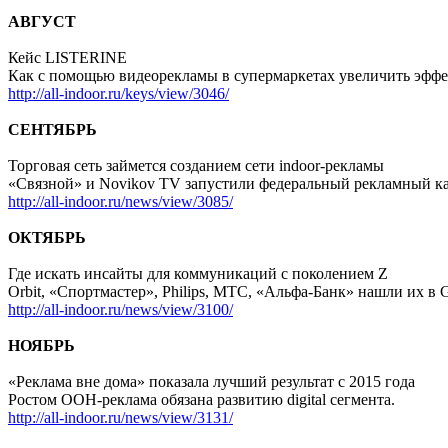
АВГУСТ
Кейс LISTERINE
Как с помощью видеорекламы в супермаркетах увеличить эффе
http://all-indoor.ru/keys/view/3046/
СЕНТЯБРЬ
Торговая сеть займется созданием сети indoor-рекламы
«Связной» и Novikov TV запустили федеральный рекламный ка
http://all-indoor.ru/news/view/3085/
ОКТЯБРЬ
Где искать инсайты для коммуникаций с поколением Z
Orbit, «Спортмастер», Philips, МТС, «Альфа-Банк» нашли их в G
http://all-indoor.ru/news/view/3100/
НОЯБРЬ
«Реклама вне дома» показала лучший результат с 2015 года
Ростом OOH-реклама обязана развитию digital сегмента.
http://all-indoor.ru/news/view/3131/