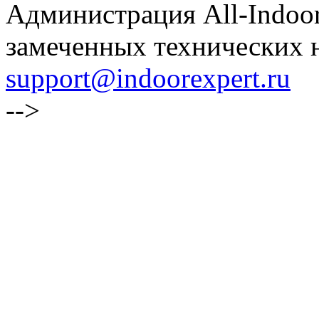
Администрация All-Indoor
замеченных технических н
support@indoorexpert.ru
-->