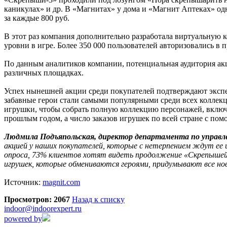
каникулах» и др. В «Магнитах» у дома и «Магнит Аптеках» од
за каждые 800 руб.
В этот раз компания дополнительно разработала виртуальную 
уровни в игре. Более 350 000 пользователей авторизовались в
По данным аналитиков компании, потенциальная аудитория акц
различных площадках.
Успех нынешней акции среди покупателей подтверждают экспер
забавные герои стали самыми популярными среди всех коллекц
игрушки, чтобы собрать полную коллекцию персонажей, включая
прошлым годом, а число заказов игрушек по всей стране с по
Людмила Подъяпольская, директор департамента по управ
акцией у наших покупателей, которые с нетерпением ждут е
опроса, 73% клиентов хотят видеть продолжение «Скрепышей»
игрушек, которые обмениваются героями, придумывают все нов
Источник:
magnit.com
Просмотров: 2067
Назад к списку
indoor@indoorexpert.ru
powered by