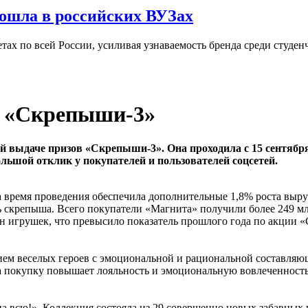
ошла в российских ВУЗах
ах по всей России, усиливая узнаваемость бренда среди студен
и «Скрепыши-3»
 выдаче призов «Скрепыши-3». Она проходила с 15 сентября
ьшой отклик у покупателей и пользователей соцсетей.
 время проведения обеспечила дополнительные 1,8% роста выручк
ть скрепыша. Всего покупатели «Магнита» получили более 249 мл
н игрушек, что превысило показатель прошлого года по акции «
 веселых героев с эмоциональной и рациональной составляющей
 за покупку повышает лояльность и эмоциональную вовлеченност
 всю!». Коллекция состояла из 29 совершенно новых забавных 