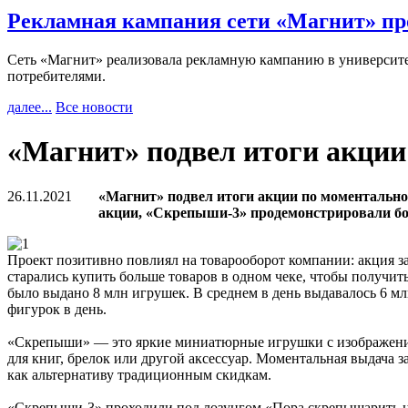
Рекламная кампания сети «Магнит» пр
Сеть «Магнит» реализовала рекламную кампанию в университет
потребителями.
далее...
Все новости
«Магнит» подвел итоги акци
26.11.2021
«Магнит» подвел итоги акции по моментальной
акции, «Скрепыши-3» продемонстрировали бол
Проект позитивно повлиял на товарооборот компании: акция за
старались купить больше товаров в одном чеке, чтобы получи
было выдано 8 млн игрушек. В среднем в день выдавалось 6 мл
фигурок в день.
«Скрепыши» — это яркие миниатюрные игрушки с изображением
для книг, брелок или другой аксессуар. Моментальная выдача
как альтернативу традиционным скидкам.
«Скрепыши-3» проходили под лозунгом «Пора скрепышарить на