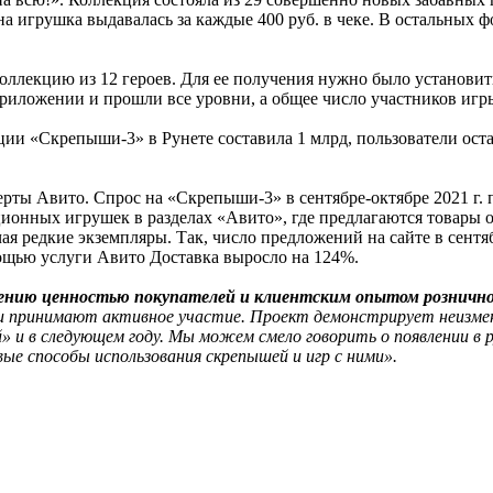
на игрушка выдавалась за каждые 400 руб. в чеке. В остальных 
коллекцию из 12 героев. Для ее получения нужно было установ
 приложении и прошли все уровни, а общее число участников иг
ии «Скрепыши-3» в Рунете составила 1 млрд, пользователи оста
ты Авито. Спрос на «Скрепыши-3» в сентябре-октябре 2021 г. 
ионных игрушек в разделах «Авито», где предлагаются товары 
 редкие экземпляры. Так, число предложений на сайте в сентябр
мощью услуги Авито Доставка выросло на 124%.
лению ценностью покупателей и клиентским опытом розничн
е и принимают активное участие. Проект демонстрирует неизм
 и в следующем году. Мы можем смело говорить о появлении в 
ые способы использования скрепышей и игр с ними».