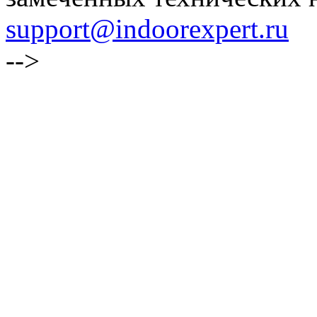
support@indoorexpert.ru
-->