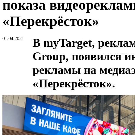
показа видеореклам
«Перекрёсток»
01.04.2021
В myTarget, рекла
Group, появилcя и
рекламы на медиаэ
«Перекрёсток».