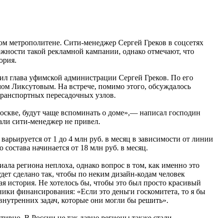
ом метрополитене. Сити-менеджер Сергей Греков в соцсетях
жности такой рекламной кампании, однако отмечают, что
ория.
ил глава уфимской администрации Сергей Греков. По его
ом Ликсутовым. На встрече, помимо этого, обсуждалось
транспортных пересадочных узлов.
оскве, будут чаще вспоминать о доме»,— написал господин
тали сити-менеджер не привел.
рьируется от 1 до 4 млн руб. в месяц в зависимости от линии
состава начинается от 18 млн руб. в месяц.
ала региона неплоха, однако вопрос в том, как именно это
дет сделано так, чтобы по неким дизайн-кодам человек
ая история. Не хотелось бы, чтобы это был просто красивый
ники финансирования: «Если это деньги госкомитета, то я бы
 внутренних задач, которые они могли бы решить».
ивно. В России не так давно регионы также стали