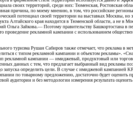
иала своих территорий, среди них: Тюменская, Ростовская обла
ная причина, по моему мнению, в том, что российские регионы и
ический потенциал своей территории на выставках Москвы, но з
укта Алтайского края находится в Тюменской области, а не в М
рий Ольга Зайкова.— Поэтому правительству Башкортостана в пе
 то проведение рекламной кампании с использованием обществе
ьного туризма Рушан Сабиров также отмечает, что реклама в мет
литься с типом рекламной кампании и объектом рекламы». «Снач
 тип рекламной кампании — имиджевый, продуктовый или торговы
нных данных с тем, что предлагает выбранный вид рекламы позв
о запуска определить цели. В случае с имиджевой кампанией K
ком кампании по товарному предложению, достаточно будет оценить
левой аудитории и без методологии измерения результата оцени