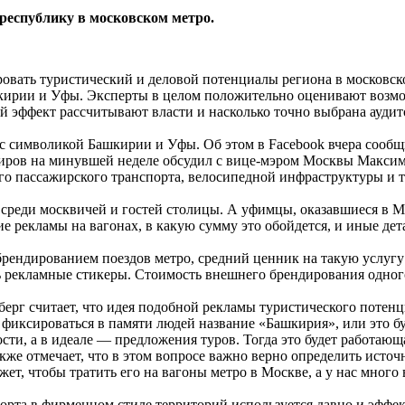
еспублику в московском метро.
овать туристический и деловой потенциалы региона в московск
шкирии и Уфы. Эксперты в целом положительно оценивают возмо
ой эффект рассчитывают власти и насколько точно выбрана аудит
 с символикой Башкирии и Уфы. Об этом в Facebook вчера сообщ
биров на минувшей неделе обсудил с вице-мэром Москвы Максим
о пассажирского транспорта, велосипедной инфраструктуры и 
среди москвичей и гостей столицы. А уфимцы, оказавшиеся в М
ние рекламы на вагонах, в какую сумму это обойдется, и иные де
ндированием поездов метро, средний ценник на такую услугу ва
 рекламные стикеры. Стоимость внешнего брендирования одного 
ерг считает, что идея подобной рекламы туристического потенци
 фиксироваться в памяти людей название «Башкирия», или это бу
сти, а в идеале — предложения туров. Тогда это будет работающ
же отмечает, что в этом вопросе важно верно определить источ
ет, чтобы тратить его на вагоны метро в Москве, а у нас много
рта в фирменном стиле территорий используется давно и эффект