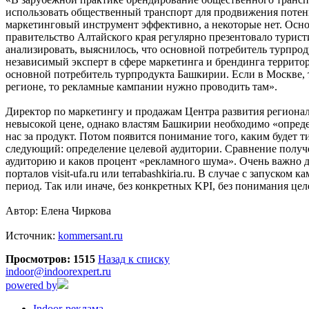
использовать общественный транспорт для продвижения потенц
маркетинговый инструмент эффективно, а некоторые нет. Основ
правительство Алтайского края регулярно презентовало турист
анализировать, выяснилось, что основной потребитель турпрод
независимый эксперт в сфере маркетинга и брендинга террито
основной потребитель турпродукта Башкирии. Если в Москве,
регионе, то рекламные кампании нужно проводить там».
Директор по маркетингу и продажам Центра развития регионал
невысокой цене, однако властям Башкирии необходимо «опреде
нас за продукт. Потом появится понимание того, каким будет
следующий: определение целевой аудитории. Сравнение получе
аудиторию и каков процент «рекламного шума». Очень важно д
порталов visit-ufa.ru или terrabashkiria.ru. В случае с запус
период. Так или иначе, без конкретных KPI, без понимания це
Автор: Елена Чиркова
Источник:
kommersant.ru
Просмотров: 1515
Назад к списку
indoor@indoorexpert.ru
powered by
Indoor-реклама