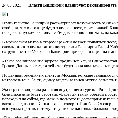
24.03.2021
Власти Башкирии планируют рекламировать р
Правительство Башкирии рассматривает возможность рекламир
сообщил, что в столице будет запущен поезд с символикой Ба
перед ее запуском региону необходимо точно понимать, на как
В московском метро в скором времени должен появиться поезд
словам, идею запуска такого поезда глава Башкирии Радий Ха
сотрудничество Москвы и Башкирии при организации наземног
«Такое брендирование здорово продвинет Уфу и Башкортостан 
Греков. Данные о том, за чей счет будет оплачиваться размеще
По данным рекламных агентств Москвы, которые занимаются бре
метрополитена. За эту сумму внутри вагонов можно разместить
Эксперт по вопросам развития внутреннего туризма Рина Гринб
брендирование будет работать. «Будет ли таким образом просто
переходил на сайты, где можно посмотреть достопримечательно
вагон с надписью «Башкирия»,— говорит Гринберг. Эксперт так
выступала против, потому что у них не настолько большой бюдж
«В зарубежной практике брендирование общественного транспо