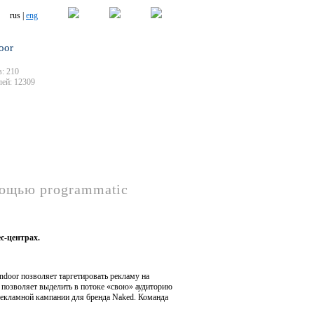
rus |
eng
oor
: 210
ей: 12309
мощью programmatic
с-центрах.
 indoor позволяет таргетировать рекламу на
 позволяет выделить в потоке «свою» аудиторию
 рекламной кампании для бренда Naked. Команда