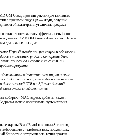
 OMD OM Group провели рекламную кампанию
оссии в прошлом году. ЦА — люди, ведущие
ди целевой аудитории и увеличить продажи.
 позволяют отслеживать эффективность indoor-
ольших данных OMD OM Group Иван Чехов. По его
 нам два важных вывода».
roup
: Первый вывод: при размещении объявлений
одажи в магазинах, рядом с которыми была
тот же период в среднем на семь п. п. С
 продаж продукта.
объявлениями в Instagram, чем те, кто ее не
в Instagram на тех, кто видел и кто не видел
а более высокий CTR и в 2,5 раза больший
од вновь оказался эффективнее.
рые собирают MAC-адреса, добавил Чехов.
C-адресам можно отслеживать путь человека
вые экраны BrandBoard компании Spectrium,
ие информацию с телефонов всех проходящих
ной близости с которыми есть точки продаж