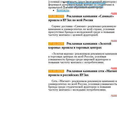
усиливая узнаваемость среди молодежной аудитории 
Владельцам indoor носителей
формируя дополнительный контакт со студентами в
Собственникам помещений
привычной для них образовательной среде.
Контакты
далее
Рекламная кампания «Самокат»
03.06.2026
прошла в ВУЗах по всей России
Сервис доставки «Самокат» реализовал рекламную
кампанию в университетах по всей стране, усиливая
присутствие бренда в молодежной среде и повышая
частоту контакта с целевой аудиторией.
далее
Рекламная кампания «Золотой
27.05.2026
короны» прошла в торговых центрах
«Золотая корона» реализовала рекламную кампани
в торговых центрах по всей России, усиливая
узнаваемость бренда среди широкой аудитории и
повышая частоту контакта с потребителями.
далее
Рекламная кампания сети «Магни
21.05.2026
прошла в российских ВУЗах
Сеть «Магнит» реализовала рекламную кампанию в
университетах по всей России, усиливая узнаваемость
бренда среди студенческой аудитории и повышая
частоту контакта с молодыми потребителями.
далее
Все новост