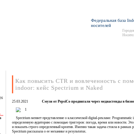
Федеральная база Ind
носителей
Городов
Носител
Как повысить CTR и вовлеченность с по
indoor: кейс Spectrium и Naked
26
25.03.2021
Смузи от PepsiCo продвигали через медиастенды в бизне
...
а
Spectrium меняет представление о классической digital-рекламе. Programmatic
определенную аудиторию с помощью триггеров: погода, время или новости. Это
и показать строго определенный креатив. Именно такая задача стояла в рамках
Spectrium рассказала о ее механике и результатах.
,