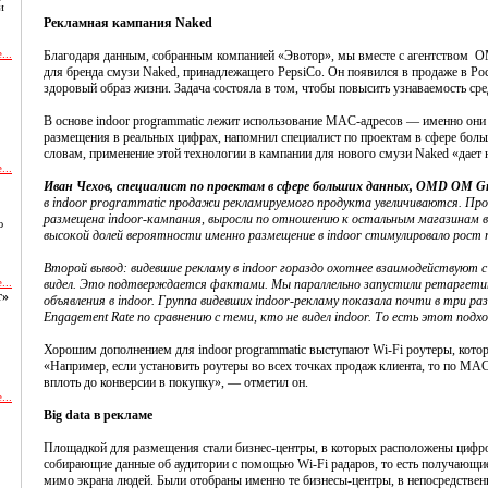
и
Рекламная кампания Naked
...
Благодаря данным, собранным компанией «Эвотор», мы вместе с агентством
для бренда смузи Naked, принадлежащего PepsiCo. Он появился в продаже в Р
здоровый образ жизни. Задача состояла в том, чтобы повысить узнаваемость сре
В основе indoor programmatic лежит использование MAC-адресов — именно они
размещения в реальных цифрах, напомнил специалист по проектам в сфере б
словам, применение этой технологии в кампании для нового смузи Naked «дает
...
Иван Чехов, специалист по проектам в сфере больших данных, OMD OM G
в indoor programmatic продажи рекламируемого продукта увеличиваются. Пр
размещена indoor-кампания, выросли по отношению к остальным магазинам в э
ю
высокой долей вероятности именно размещение в indoor стимулировало рост
Второй вывод: видевшие рекламу в indoor гораздо охотнее взаимодействуют с 
...
видел. Это подтверждается фактами. Мы параллельно запустили ретаргетинг 
т»
объявления в indoor. Группа видевших indoor-рекламу показала почти в три раз
Engagement Rate по сравнению с теми, кто не видел indoor. То есть этот подх
Хорошим дополнением для indoor programmatic выступают Wi-Fi роутеры, кото
«Например, если установить роутеры во всех точках продаж клиента, то по MA
вплоть до конверсии в покупку», — отметил он.
...
Big data в рекламе
и
Площадкой для размещения стали бизнес-центры, в которых расположены цифро
собирающие данные об аудитории с помощью Wi-Fi радаров, то есть получающ
мимо экрана людей. Были отобраны именно те бизнесы-центры, в непосредствен