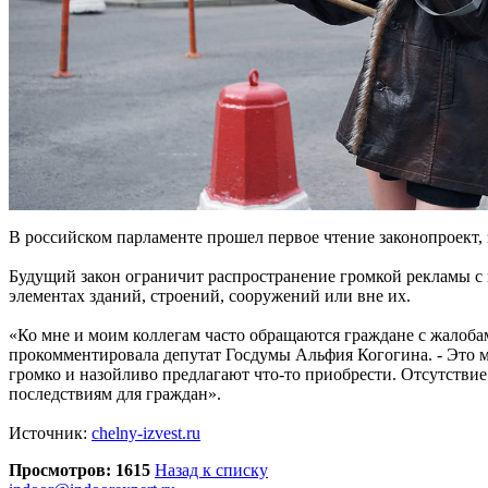
В российском парламенте прошел первое чтение законопроект,
Будущий закон ограничит распространение громкой рекламы с
элементах зданий, строений, сооружений или вне их.
«Ко мне и моим коллегам часто обращаются граждане с жалоба
прокомментировала депутат Госдумы Альфия Когогина. - Это ме
громко и назойливо предлагают что-то приобрести. Отсутстви
последствиям для граждан».
Источник:
chelny-izvest.ru
Просмотров: 1615
Назад к списку