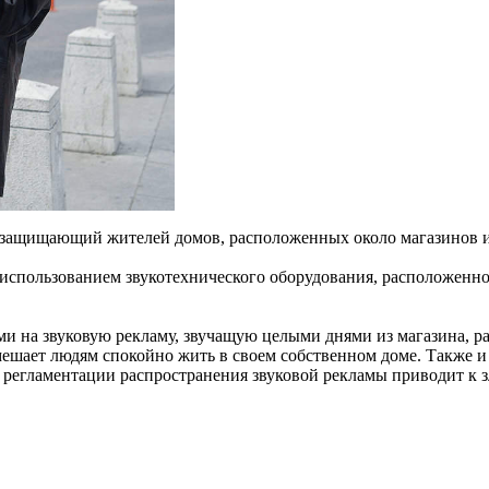
 защищающий жителей домов, расположенных около магазинов и 
 использованием звукотехнического оборудования, расположенн
ми на звуковую рекламу, звучащую целыми днями из магазина, р
шает людям спокойно жить в своем собственном доме. Также и н
е регламентации распространения звуковой рекламы приводит к