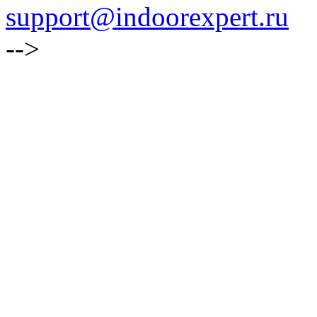
support@indoorexpert.ru
-->