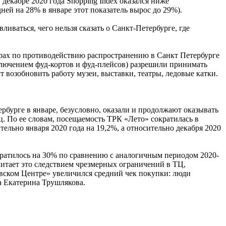
 декабре 2020 года Shopping Index оказался ниже
ей на 28% в январе этот показатель вырос до 29%).
иваться, чего нельзя сказать о Санкт-Петербурге, где
ерах по противодействию распространению в Санкт Петербурге
ключением фуд-кортов и фуд-плейсов) разрешили принимать
 возобновить работу музеи, выставки, театры, ледовые катки.
рбурге в январе, безусловно, оказали и продолжают оказывать
. По ее словам, посещаемость ТРК «Лето» сократилась в
тельно января 2020 года на 19,2%, а относительно декабря 2020
кратилось на 30% по сравнению с аналогичным периодом 2020-
читает это следствием чрезмерных ограничений в ТЦ,
евском Центре» увеличился средний чек покупки: люди
а Екатерина Трушлякова.