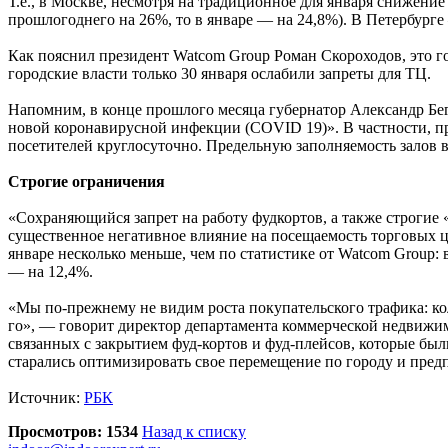
Т.е., в Москве, несмотря на традиционное для января снижение
прошлогоднего на 26%, то в январе — на 24,8%). В Петербурге
Как пояснил президент Watcom Group Роман Скороходов, это гов
городские власти только 30 января ослабили запреты для ТЦ.
Напомним, в конце прошлого месяца губернатор Александр Бе
новой коронавирусной инфекции (COVID 19)». В частности, п
посетителей круглосуточно. Предельную заполняемость залов в
Строгие ограничения
«Сохраняющийся запрет на работу фудкортов, а также строгие 
существенное негативное влияние на посещаемость торговых ц
январе несколько меньше, чем по статистике от Watcom Group: 
— на 12,4%.
«Мы по-прежнему не видим роста покупательского трафика: ко
го», — говорит директор департамента коммерческой недвижимо
связанных с закрытием фуд-кортов и фуд-плейсов, которые бы
старались оптимизировать свое перемещение по городу и пред
Источник:
РБК
Просмотров: 1534
Назад к списку