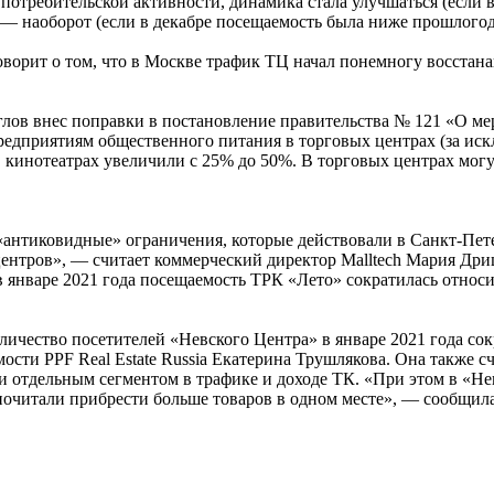
 потребительской активности, динамика стала улучшаться (если в
 — наоборот (если в декабре посещаемость была ниже прошлогодн
орит о том, что в Москве трафик ТЦ начал понемногу восстанавл
глов внес поправки в постановление правительства № 121 «О м
редприятиям общественного питания в торговых центрах (за ис
 кинотеатрах увеличили с 25% до 50%. В торговых центрах могут
«антиковидные» ограничения, которые действовали в Санкт-Пете
ентров», — считает коммерческий директор Malltech Мария Дриц
в январе 2021 года посещаемость ТРК «Лето» сократилась относи
личество посетителей «Невского Центра» в январе 2021 года со
сти PPF Real Estate Russia Екатерина Трушлякова. Она также с
ли отдельным сегментом в трафике и доходе ТК. «При этом в «Н
почитали прибрести больше товаров в одном месте», — сообщил