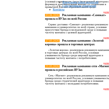
усиливая узнаваемость среди молодежной аудитории 
Владельцам indoor носителей
формируя дополнительный контакт со студентами в
Собственникам помещений
привычной для них образовательной среде.
Контакты
далее
Рекламная кампания «Самокат»
03.06.2026
прошла в ВУЗах по всей России
Сервис доставки «Самокат» реализовал рекламную
кампанию в университетах по всей стране, усиливая
присутствие бренда в молодежной среде и повышая
частоту контакта с целевой аудиторией.
далее
Рекламная кампания «Золотой
27.05.2026
короны» прошла в торговых центрах
«Золотая корона» реализовала рекламную кампани
в торговых центрах по всей России, усиливая
узнаваемость бренда среди широкой аудитории и
повышая частоту контакта с потребителями.
далее
Рекламная кампания сети «Магни
21.05.2026
прошла в российских ВУЗах
Сеть «Магнит» реализовала рекламную кампанию в
университетах по всей России, усиливая узнаваемость
бренда среди студенческой аудитории и повышая
частоту контакта с молодыми потребителями.
далее
Все новост