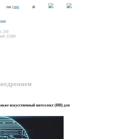
rus |
eng
oor
: 210
ей: 12309
внедрением
также искусственный интеллект (ИИ) для