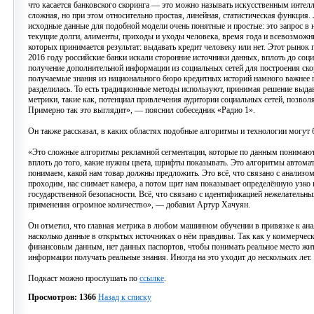
что касается банковского скоринга — это можно называть искусственным интелл
сложная, но при этом относительно простая, линейная, статистическая функция
исходные данные для подобной модели очень понятные и простые: это запрос в 
текущие долги, алименты, приходы и уходы человека, время года и всевозможн
которых принимается результат: выдавать кредит человеку или нет. Этот рынок
2016 году российские банки искали сторонние источники данных, вплоть до соц
получение дополнительной информации из социальных сетей для построения скор
получаемые знания из национального бюро кредитных историй намного важнее
разделилась. То есть традиционные методы используют, принимая решение выдав
метрики, такие как, потенциал привлечения аудитории социальных сетей, позво
Примерно так это выглядит», — пояснил собеседник «Радио 1».
Он также рассказал, в каких областях подобные алгоритмы и технологии могут 
«Это сложные алгоритмы рекламной сегментации, которые по данным понимают 
вплоть до того, какие нужны цвета, шрифты показывать. Это алгоритмы автомат
понимаем, какой нам товар должны предложить. Это всё, что связано с анализо
проходим, нас снимает камера, а потом щит нам показывает определённую узко
государственной безопасности. Всё, что связано с идентификацией нежелательны
применения огромное количество», — добавил Артур Хачуян.
Он отметил, что главная метрика в любом машинном обучении в привязке к ана
насколько данные в открытых источниках о нём правдивы. Так как у коммерчес
финансовым данным, нет данных паспортов, чтобы понимать реальное место жи
информации получать реальные знания. Иногда на это уходит до нескольких лет.
Подкаст можно прослушать по
ссылке
.
Просмотров: 1366
Назад к списку