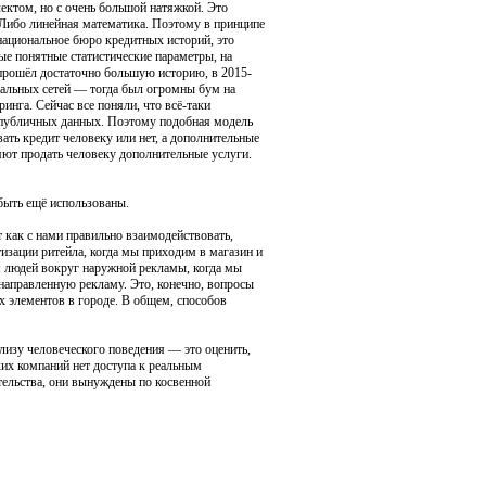
ектом, но с очень большой натяжкой. Это
. Либо линейная математика. Поэтому в принципе
национальное бюро кредитных историй, это
ые понятные статистические параметры, на
 прошёл достаточно большую историю, в 2015-
иальных сетей — тогда был огромны бум на
инга. Сейчас все поняли, что всё-таки
 публичных данных. Поэтому подобная модель
ать кредит человеку или нет, а дополнительные
ляют продать человеку дополнительные услуги.
быть ещё использованы.
как с нами правильно взаимодействовать,
изации ритейла, когда мы приходим в магазин и
м людей вокруг наружной рекламы, когда мы
 направленную рекламу. Это, конечно, вопросы
х элементов в городе. В общем, способов
лизу человеческого поведения — это оценить,
ких компаний нет доступа к реальным
тельства, они вынуждены по косвенной