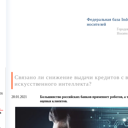
Федеральная база Ind
носителей
Городов
Носител
Связано ли снижение выдачи кредитов с 
искусственного интеллекта?
26
28.01.2021
Большинство российских банков применяет роботов, а 
оценки клиентов.
...
а
,