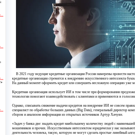
и
...
...
ю
В 2021 году ведущие кредитные организации России намерены провести на
кредитные организации стремятся к внедрению искусственного интеллекта букв
...
т»
На данный момент оформить кредит или совершить несложную операцию уже мо
Кредитная организация использует ИИ в том числе при формировании предложе
технологии помогают взаимодействовать с клиентами и применяются в голосовы
Однако, списывать снижение выдачи кредитов на внедрение ИИ не совсем правил
специалист по обработке больших данных (Big Data), генеральный директор ком
...
сбором и анализом информации из открытых источников Артур Хачуян.
и
«Задач у банка две: выдать кредит наибольшему количеству людей с наименьшей 
мошенников и прочих. Искусственным интеллектом юридически у нас называю
деятельность человека, такую, которую не могут сделать простые линейный алго