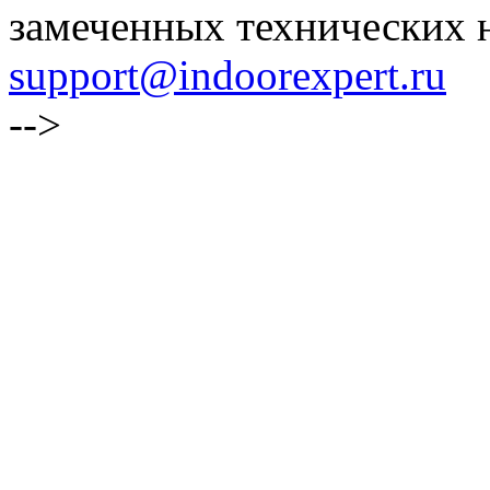
замеченных технических н
support@indoorexpert.ru
-->