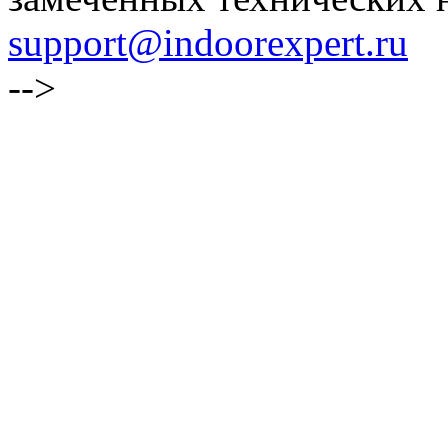
support@indoorexpert.ru
-->