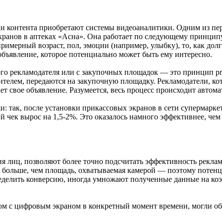
ии контента приобретают системы видеоаналитики. Одним из пе
экранов в аптеках «Асна». Она работает по следующему принцип
мерный возраст, пол, эмоции (например, улыбку), то, как долго
бъявление, которое потенциально может быть ему интересно.
ого рекламодателя или с закупочных площадок — это принцип pr
телем, передаются на закупочную площадку. Рекламодатели, кот
ет свое объявление. Разумеется, весь процесс происходит автом
и: так, после установки прикассовых экранов в сети супермар
й чек вырос на 1,5-2%. Это оказалось намного эффективнее, че
 лиц, позволяют более точно подсчитать эффективность рекламы
о, больше, чем площадь, охватываемая камерой — поэтому потенц
еделить конверсию, иногда умножают полученные данные на коэ
ядом с цифровым экраном в конкретный момент времени, могли о