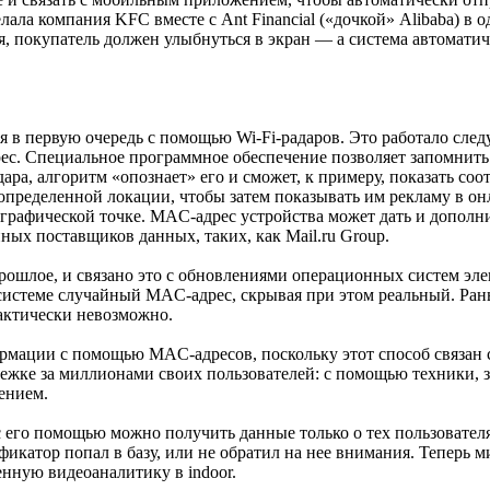
ала компания KFC вместе с Ant Financial («дочкой» Alibaba) в о
ься, покупатель должен улыбнуться в экран — а система автомати
лся в первую очередь с помощью Wi-Fi-радаров. Это работало сл
. Специальное программное обеспечение позволяет запомнить это
дара, алгоритм «опознает» его и сможет, к примеру, показать с
определенной локации, чтобы затем показывать им рекламу в он
ографической точке. MAC-адрес устройства может дать и дополн
ных поставщиков данных, таких, как Mail.ru Group.
рошлое, и связано это с обновлениями операционных систем эл
истеме случайный MAC-адрес, скрывая при этом реальный. Ран
рактически невозможно.
формации с помощью MAC-адресов, поскольку этот способ связан
лежке за миллионами своих пользователей: с помощью техники, 
ением.
 его помощью можно получить данные только о тех пользователях
икатор попал в базу, или не обратил на нее внимания. Теперь м
енную видеоаналитику в indoor.