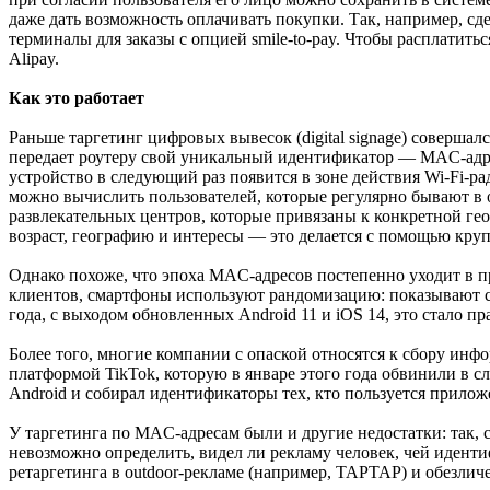
даже дать возможность оплачивать покупки. Так, например, сдел
терминалы для заказы с опцией smile-to-pay. Чтобы расплатит
Alipay.
Как это работает
Раньше таргетинг цифровых вывесок (digital signage) соверша
передает роутеру свой уникальный идентификатор — MAC-адрес
устройство в следующий раз появится в зоне действия Wi-Fi-ра
можно вычислить пользователей, которые регулярно бывают в 
развлекательных центров, которые привязаны к конкретной ге
возраст, географию и интересы — это делается с помощью круп
Однако похоже, что эпоха MAC-адресов постепенно уходит в п
клиентов, смартфоны используют рандомизацию: показывают с
года, с выходом обновленных Android 11 и iOS 14, это стало п
Более того, многие компании с опаской относятся к сбору ин
платформой TikTok, которую в январе этого года обвинили в с
Android и собирал идентификаторы тех, кто пользуется прилож
У таргетинга по MAC-адресам были и другие недостатки: так, с
невозможно определить, видел ли рекламу человек, чей идентиф
ретаргетинга в outdoor-рекламе (например, TAPTAP) и обезлич