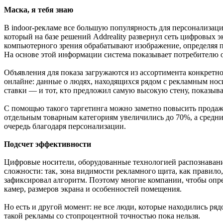
Маска, я тебя знаю
В indoor-рекламе все большую популярность для персонализац
который на базе решений Addreality развернул сеть цифровых 
компьютерного зрения обрабатывают изображение, определяя при
На основе этой информации система показывает потребителю о
Объявления для показа загружаются из ассортимента конкретн
онлайне: данные о людях, находящихся рядом с рекламным носи
ставки — и тот, кто предложил самую высокую стену, показыва
С помощью такого таргетинга можно заметно повысить продаж
отдельным товарным категориям увеличились до 70%, а средни
очередь благодаря персонализации.
Подсчет эффективности
Цифровые носители, оборудованные технологией распознавания
сложности: так, зона видимости рекламного щита, как правил
зафиксировал алгоритм. Поэтому многие компании, чтобы опр
камер, размеров экрана и особенностей помещения.
Но есть и другой момент: не все люди, которые находились р
такой рекламы со стопроцентной точностью пока нельзя.