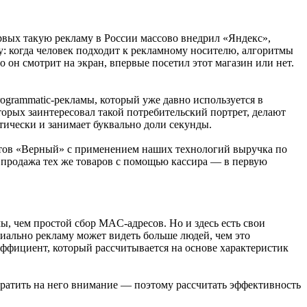
рвых такую рекламу в России массово внедрил «Яндекс»,
у: когда человек подходит к рекламному носителю, алгоритмы
 он смотрит на экран, впервые посетил этот магазин или нет.
ogrammatic-рекламы, который уже давно используется в
орых заинтересовал такой потребительский портрет, делают
атически и занимает буквально доли секунды.
кетов «Верный» с применением наших технологий выручка по
м продажа тех же товаров с помощью кассира — в первую
, чем простой сбор MAC-адресов. Но и здесь есть свои
иально рекламу может видеть больше людей, чем это
ффициент, который рассчитывается на основе характеристик
братить на него внимание — поэтому рассчитать эффективность