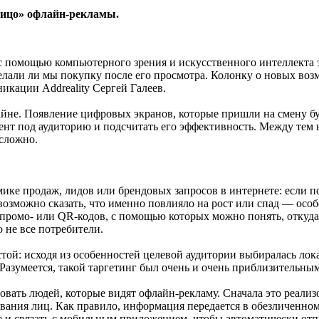
лицо» офлайн-рекламы.
с помощью компьютерного зрения и искусственного интеллекта э
делали ли мы покупку после его просмотра. Колонку о новых во
икации Addreality Сергей Галеев.
лайне. Появление цифровых экранов, которые пришли на смену б
ент под аудиторию и подсчитать его эффективность. Между тем
 сложно.
ике продаж, лидов или брендовых запросов в интернете: если п
евозможно сказать, что именно повлияло на рост или спад — особ
ромо- или QR-кодов, с помощью которых можно понять, откуда 
 не все потребители.
остой: исходя из особенностей целевой аудитории выбиралась ло
Разумеется, такой таргетинг был очень и очень приблизительным
ать людей, которые видят офлайн-рекламу. Сначала это реализо
авания лиц. Как правило, информация передается в обезличенно
ме и связать с мобильным приложением, чтобы автоматически от