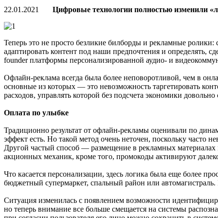
22.01.2021
Цифровые технологии полностью изменили «
Теперь это не просто безликие билборды и рекламные ролики: 
адаптировать контент под наши предпочтения и определять, с
founder платформы персонализированной аудио- и видеокоммун
Офлайн-реклама всегда была более неповоротливой, чем в он
основные из которых — это невозможность таргетировать конт
расходов, управлять которой без подсчета экономики довольно
Оплата по улыбке
Традиционно результат от офлайн-рекламы оценивали по динам
эффект есть. Но такой метод очень неточен, поскольку часто н
Другой частый способ — размещение в рекламных материалах п
акционных механик, кроме того, промокоды активируют далеко
Что касается персонализации, здесь логика была еще более пр
бюджетный супермаркет, спальный район или автомагистраль. 
Ситуация изменилась с появлением возможности идентифициров
но теперь внимание все больше смещается на системы распозн
при согласии пользователя его лицо можно сохранить в систе