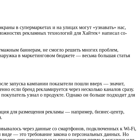
краны в супермаркетах и на улицах могут «узнавать» нас,
зможностях рекламных технологий для Хайтек+ написал сo-
умажным баннерам, не смогло решить многих проблем,
 наружка в маркетинговом бюджете — весьма большая статья
осле запуска кампании показатели пошли вверх — значит,
енно если бренд рекламируется через несколько каналов сразу.
покупатель узнал о продукте. Однако он больше подходит для
кация для размещения рекламы — например, бизнес-центр,
.
вывалось через данные со смартфонов, подключенных к Wi-Fi,
м виде — это требование закона о персональных данных. Но
правлять ему персональные предложения прямо в магазине или