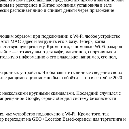
дном из ресторанов в Китае: компания установила в зале
чески распознает лицо и спишет деньги через приложение
едующим образом: при подключении к Wi-Fi любое устройство
т MAC-адрес и загрузить его в базу. Теперь, когда
оответствующую рекламу. Кроме того, с помощью Wi-Fi-радаров
лайне — это актуально для кафе, магазинов, спортивных и
ительную информацию о его владельце: например, его пол,
ектронных устройств. Чтобы защитить личные сведения своих
ьше рандомизацию можно было обойти — но в сентябре 2020
 с несколькими крупными скандалами. Последний случился с
запрещенной Google, сервис обходил систему безопасности
, чье устройство подключено к Wi-Fi. Кроме того, так
ир переходит на GEO / Location Based-сервисы для таргетинга и