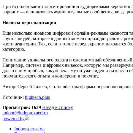
При использовании таргетированной аудиорекламы вероятность
вариант — использовать аудиовизуальные сообщения, когда ре
Нюансы персонализации
Еще несколько нюансов цифровой офлайн-рекламы касаются тар
группа людей, которые в данный момент проходят рядом с рек
части аудитории. Так, если в толпе перед экраном находится б
категорию.
Понимание уникального охвата и ежеминутный обезличенный ан
Например, система цифровых вывесок, которую мы развернули в
долго в нем пробыл, какую рекламу он уже видел и на какую 
покупательского опыта и конверсии в покупку.
Автор: Сергей Галеев, Co-founder платформы персонализирова
Источник:
hightech.plus
Просмотров: 1639
Назад к списку
indoor@indoorexpert.ru
powered by
Indoor-реклама