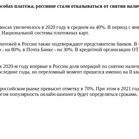
собах платежа, россияне стали отказываться от снятия нали
висах увеличилось в 2020 году в среднем на 40%. В период с ян
нд Национальной системы платежных карт.
атежей в России также подтверждают представители банков. В ч
фф - на 80%, в Почта Банке - на 30%. В кредитной организации О
в 2020-м году впервые в России доля операций по снятию налич
оследние годы, но переломный момент пришелся именно на II к
 российском рынке превысит отметку в 70%. При этом в 2021 год
ногом популярность онлайн-шопинга будет определяться сроками,