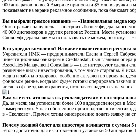
000 аппаратов по всей Америке приносили $5 млн выручки в м
показывают на экране рекламное сообщение, пока банкомат обр
Вы выбрали громкое название — «Национальная медиа к
Оно отражает нашу цель — построить бизнес федерального мас
40 000 диспенсеров в других регионах России. Места установки
Слово «федеральная» мы использовать не можем, поэтому — «н
Кто учредил компанию? На какие компетенции и ресурсы в
Учредители НМК — предприниматели Елена и Сергей Сабрековы,
инвестиционным банкиром в Creditanstalt, был главным опера
Associates Management Consultants — нас интересуют сделки с
различные виды инвестирования, в том числе стартапы. Я иска
медиа и заботы о здоровье, особенно актуален во время панде
фондовом рынке, когда мы будем готовы оперировать такими 
числе в сфере здравоохранения, позволяют надеяться на успех.
Вам уже есть что показать рекламодателям и потенциальн
Да, за месяц мы установили более 100 видеодиспенсеров в Мо
коммерческую. У нас собственное производство антисептика, 
в «Сколково». Причем хотим одновременно подать заявку на ст
Почему входной билет для инвестора начинается с суммы 5
Этого достаточно для изготовления и установки 50 аппаратов.