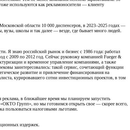
 тоже используются как рекламоносители — клиенту
Московской области 10 000 диспенсеров, в 2023–2025 годах —
, вузы, школы и так далее — везде, где бывает много людей.
. Я знаю российский рынок и бизнес с 1986 года: работал
од с 2009 по 2012 год. Сейчас руковожу компанией Fueger &
руктуризации и временное управление компаниями, а также
брековы заинтересовались: такой сервис, сочетающий функции
атегическое развитие и привлечение финансирования на
алиста, курировавшего сотни инвестиционных проектов, в том
я реклама, в ближайшее время мы планируем запустить
 «ОКТО Групп», но мы готовимся открыть свое — скорее всего,
ска пользоваться налоговыми льготами.
акционных издержек.