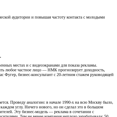
ческой аудитории и повышая частоту контакта с молодыми
.
венных местах и с видеоэкранами для показа рекламы.
ать любое частное лицо — НМК прогнозирует доходность,
ас Фугер, бизнес-консультант с 20-летним стажем руководящей
ется. Проведу аналогию: в начале 1990-х на всю Москву было,
 каждом углу. Ничего нового, но он сделал это в большом
ителей. Эту бизнес-модель — реклама в сочетании с
сителями. Тем не менее компания неплохо зарабатывала: 50