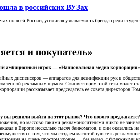
ошла в российских ВУЗах
ах по всей России, усиливая узнаваемость бренда среди студен
ляется и покупатель»
й амбициозный игрок — «Национальная медиа корпорация»
едийных диспенсеров — аппаратов для дезинфекции рук в общест
 утомленной рекламным шумом. Соинвестором этой сети может ст
орпорации рассказывает председатель ее совета директоров Том
у вы решили выйти на этот рынок? Что нового предлагаете?
ложения, но массово такими рекламоносителями никто не занима
аказал в Европе несколько тысяч банкоматов, и они оказались на
реимущество в том, что мы создаем масштабную сеть рекламонос
лизована на очень простом уровне — без видео, с бумажными но