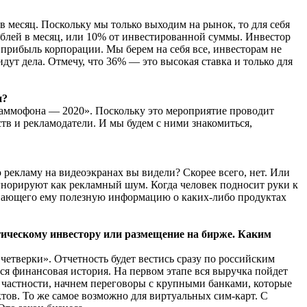
 месяц. Поскольку мы только выходим на рынок, то для себя
рублей в месяц, или 10% от инвестированной суммы. Инвестор
прибыль корпорации. Мы берем на себя все, инвесторам не
ут дела. Отмечу, что 36% — это высокая ставка и только для
и?
раммофона — 2020». Поскольку это мероприятие проводит
тв и рекламодатели. И мы будем с ними знакомиться,
 рекламу на видеоэкранах вы видели? Скорее всего, нет. Или
 игнорируют как рекламный шум. Когда человек подносит руки к
зывающего ему полезную информацию о каких-либо продуктах
егическому инвестору или размещение на бирже. Каким
 четверки». Отчетность будет вестись сразу по российским
я финансовая история. На первом этапе вся выручка пойдет
 В частности, начнем переговоры с крупными банками, которые
тов. То же самое возможно для виртуальных сим-карт. С