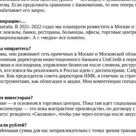
есяц. Если продолжить сравнение с банкоматами, то они теперь
абатывает его запрос.
орпорация»…
штаба. В 2021–2022 годах мы планируем разместить в Москве и 
: вокзалы, банки, рестораны, больницы, офисы, торговые центры
ациональная». А с «медиа» все понятно.
ы опираетесь?
 они развивают сеть прачечных в Москве и Московской области
ционным директором инвестиционного банкинга UniCredit в пери
лияния и поглощения, управление бизнесом после слияния, рест
л, кто взялся бы реализовать в России идею с диспенсерами. Са
мии. Как председатель совета директоров НМК, я отвечаю за стр
инструментами, как облигации и акции. Мои компетенции специ
ым инвесторам?
скве — в основном в торговых центрах. Пока там идет социальна
диспенсеры — это пока контрактное производство, по договору с
атус резидента «Сколково», чтобы уже через полгода после запу
 млн рублей?
 Меньшая сумма для нас непривлекательна с точки зрения транз