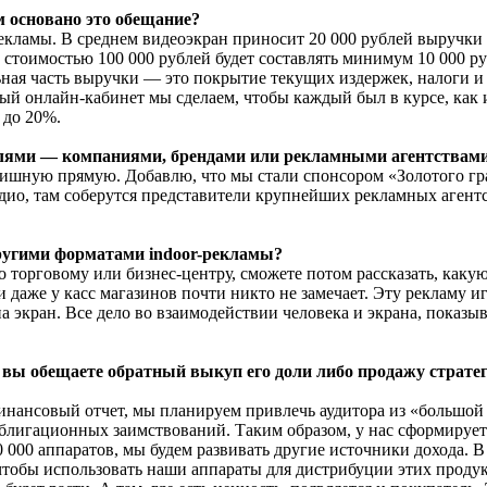
м основано это обещание?
кламы. В среднем видеоэкран приносит 20 000 рублей выручки в
та стоимостью 100 000 рублей будет составлять минимум 10 000 
ная часть выручки — это покрытие текущих издержек, налоги и 
й онлайн-кабинет мы сделаем, чтобы каждый был в курсе, как ид
 до 20%.
елями — компаниями, брендами или рекламными агентствам
инишную прямую. Добавлю, что мы стали спонсором «Золотого г
дио, там соберутся представители крупнейших рекламных агентс
ругими форматами indoor-рекламы?
 торговому или бизнес-центру, сможете потом рассказать, какую
 и даже у касс магазинов почти никто не замечает. Эту рекламу
на экран. Все дело во взаимодействии человека и экрана, пока
ее вы обещаете обратный выкуп его доли либо продажу страт
 финансовый отчет, мы планируем привлечь аудитора из «большой
лигационных заимствований. Таким образом, у нас сформируетс
10 000 аппаратов, мы будем развивать другие источники дохода.
чтобы использовать наши аппараты для дистрибуции этих продук