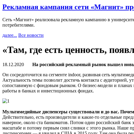
Рекламная кампания сети «Магнит» пр
Сеть «Магнит» реализовала рекламную кампанию в университет
потребителями.
далее...
Все новости
«Там, где есть ценность, появ
18.12.2020
На российский рекламный рынок вышел новы
Он сосредоточится на сегменте indoor, развивая сеть мультим
Актуальность темы позволит достичь контакта с аудиторией,
сопоставимую с фондовым рынком. О бизнес-модели и планах к
работы в банках и инвестиционных фондах.
Мультимедийные диспенсеры существовали и до вас. Почем
Действительно, есть производители и какие-то отдельные пред
наверное, около ста банкоматов. Потом один российский банк з
масштабе и потому первым снял сливки с этого рынка. Наше п
диспенсерами — я увидел в США в 2015 году. Там она была реа