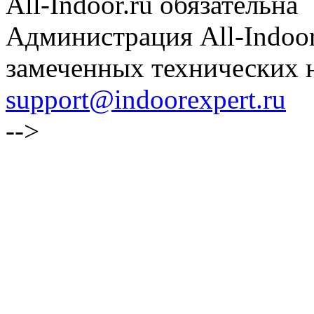
All-Indoor.ru обязательна
Администрация All-Indoor
замеченных технических н
support@indoorexpert.ru
-->