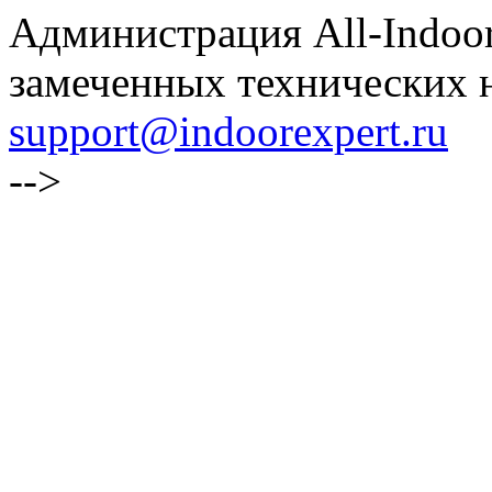
Администрация All-Indoor
замеченных технических н
support@indoorexpert.ru
-->