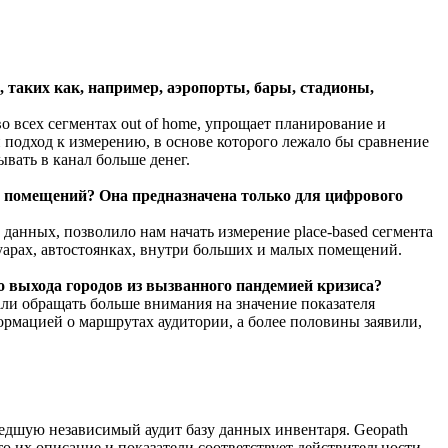
 таких как, например, аэропорты, бары, стадионы,
всех сегментах out of home, упрощает планирование и
 подход к измерению, в основе которого лежало бы сравнение
вать в канал больше денег.
и помещений? Она предназначена только для цифрового
анных, позволило нам начать измерение place-based сегмента
уарах, автостоянках, внутри больших и малых помещений.
 выхода городов из вызванного пандемией кризиса?
ли обращать больше внимания на значение показателя
ормацией о маршрутах аудитории, а более половины заявили,
дшую независимый аудит базу данных инвентаря. Geopath
то их описание и показатели соответствует действительности.