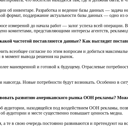
и об инвентаре. Разработка и ведение базы данных — задача не
вой формат, поддержание актуальности базы данных — одно из 
се измерений до начала работ — залог успеха всей операции. Вс
ено комитетами, представляющими интересы агентств, рекламод
акой частотой поставляются данные? Как выглядит поставк
ть всеобщее согласие по этим вопросам и добиться максимально
 и в момент вывода решения на рынок.
олее маневренной и готовой к будущему. Отраслевые потребност
 навсегда. Новые потребности будут возникать. Особенно в сит
твовать развитию американского рынка OOH рекламы? Може
б аудитории, находящейся под воздействием OOH рекламы, поз
об аудитории и месте существенно повышает ценность медиа.
а те в свою очередь постоянно развиваются и претендуют на вс