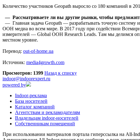
Количество участников Geopath выросло со 180 компаний в 201
— Рассматриваете ли вы другие рынки, чтобы предложить
— Главная задача Geopath — разрабатывать точную систему и
OOH медиа во всем мире. В 2017 году при содействии Всемир
измерителей — Global OOH Research Leads. Там мы делимся оп
местном уровне.
Перевод:
out-of-home.ua
Источник:
media4growth.com
Просмотров: 1399
Назад к списку
indoor@indoorexpert.ru
powered by
Indoor-реклама
База носителей
Каталог компаний
Агентствам и рекламодателям
Владельцам indoor-носителей
Собственникам помещений
При использовании материалов портала гиперссылка на All-Indo
Администрация All-Indoor просит вас сообщать о всех замечен