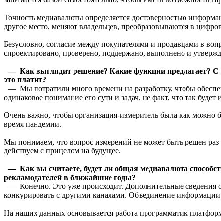
Точность медиавалюты определяется достоверностью информаци
другое место, меняют владельцев, преобразовываются в цифро
Безусловно, согласие между покупателями и продавцами в вопро
спроектировано, проверено, поддержано, выполнено и утвержд
— Как выглядит решение? Какие функции предлагает? С к
это платит?
— Мы потратили много времени на разработку, чтобы обеспечи
одинаковое понимание его сути и задач, не факт, что так будет
Очень важно, чтобы организация-измеритель была как можно б
время пандемии.
Мы понимаем, что вопрос измерений не может быть решен раз и
действуем с прицелом на будущее.
— Как вы считаете, будет ли общая медиавалюта способс
рекламодателей в ближайшие годы?
— Конечно. Это уже происходит. Дополнительные сведения о
конкурировать с другими каналами. Объединение информации 
На наших данных основывается работа программатик платформ, 