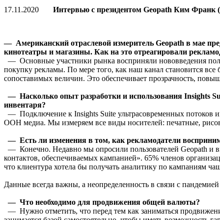
17.11.2020
Интервью с президентом Geopath Ким Франк (
— Американский отраслевой измеритель Geopath в мае пред
кинотеатры и магазины. Как на это отреагировали рекламо
— Основные участники рынка восприняли нововведения положи
покупку рекламы. По мере того, как наш канал становится вс
сопоставимых величин. Это обеспечивает прозрачность, повышае
— Насколько опыт разработки и использования Insights Su
инвентаря?
— Подключение к Insights Suite ультрасовременных потоков и
OOH медиа. Мы измеряем все виды носителей: печатные, рисов
— Есть ли изменения в том, как рекламодатели восприним
— Конечно. Недавно мы опросили пользователей Geopath и выя
контактов, обеспечиваемых кампанией». 65% членов организац
что клиентура хотела бы получать аналитику по кампаниям чащ
Данные всегда важны, а неопределенность в связи с пандемией
— Что необходимо для продвижения общей валюты?
— Нужно отметить, что перед тем как заниматься продвижени
занимается базой самостоятельно, чтобы иметь возможность гар