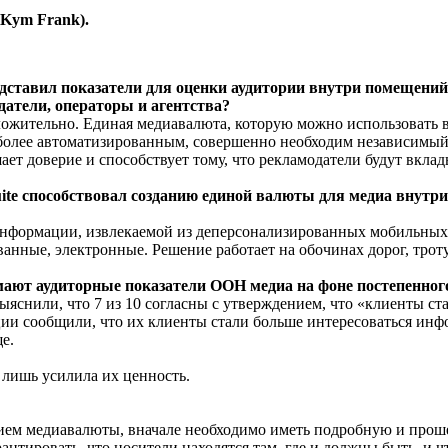
Kym Frank).
ставил показатели для оценки аудитории внутри помещений,
датели, операторы и агентства?
тельно. Единая медиавалюта, которую можно использовать во 
е более автоматизированным, совершенно необходим независимый
т доверие и способствует тому, что рекламодатели будут вклады
ite способствовал созданию единой валюты для медиа внутр
нформации, извлекаемой из деперсонализированных мобильных д
анные, электронные. Решение работает на обочинах дорог, трот
ают аудиторные показатели OOH медиа на фоне постепенного
снили, что 7 из 10 согласны с утверждением, что «клиенты ста
ии сообщили, что их клиенты стали больше интересоваться инф
е.
 лишь усилила их ценность.
ем медиавалюты, вначале необходимо иметь подробную и проше
антировать, что носители находятся там, где и должны быть, и ч