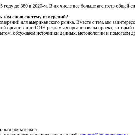
5 году до 380 в 2020-м. В их числе все больше агентств общей с
 там свою систему измерений?
змерений для американского рынка. Вместе с тем, мы заинтере
ной организации OOH рекламы я организовала проект, который 
ытом, обсуждаем источники данных, методологии и помогаем др
or.ru обязательна
ных технических неполадках на e-mail:
support@indoorexpert.ru