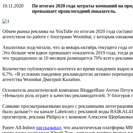
10.11.2020
По итогам 2020 года затраты компаний на прод
превышает прошлогодний показатель.
Объем рынка рекламы на YouTube по итогам 2020 года составит
агентством по работе с блогерами Woombat, с которым ознакоми
Аналитики подсчитали, что за январь-октябрь текущего года от
Это больше чем вдвое превышает показатель 2019 года, тогда р
что традиционно за 10 месяцев размещается 70% всего рекламн
Количество публикуемого контента во время пандемии выросло и
6,7%. «В условиях пандемии рекламодатели активно перенапра
агентства Woombat Дмитрий Калабин.
Основатель аналитической компании BloggerBase Антон Петухов
«Немалую роль играет и качество рекламодателей. У блогеров 
Самыми просматриваемыми видео с рекламными интеграциями ст
было дальше?» на канале Labelcom с рекламой воды BAIKAL430
просмотров, реклама Philips) и с комиком Алексеем Щербаковы
Ранее All-Indoor
рассказывал
, что аналитическая платформа MMG
место занял журналист Юрий Дудь, замыкает десятку трэвел-в