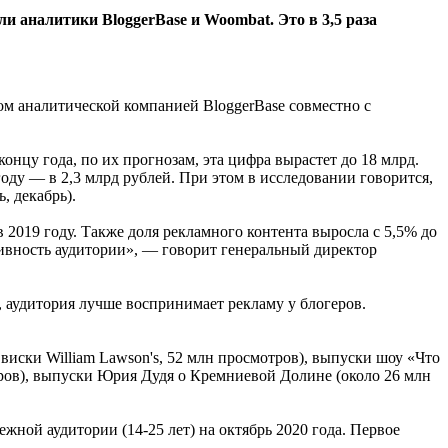
и аналитики BloggerBase и Woombat. Это в 3,5 раза
ом аналитической компанией BloggerBase совместно с
концу года, по их прогнозам, эта цифра вырастет до 18 млрд.
году — в 2,3 млрд рублей. При этом в исследовании говорится,
, декабрь).
в 2019 году. Также доля рекламного контента выросла с 5,5% до
ивность аудитории», — говорит генеральный директор
, аудитория лучше воспринимает рекламу у блогеров.
иски William Lawson's, 52 млн просмотров), выпуски шоу «Что
ров), выпуски Юрия Дудя о Кремниевой Долине (около 26 млн
жной аудитории (14-25 лет) на октябрь 2020 года. Первое