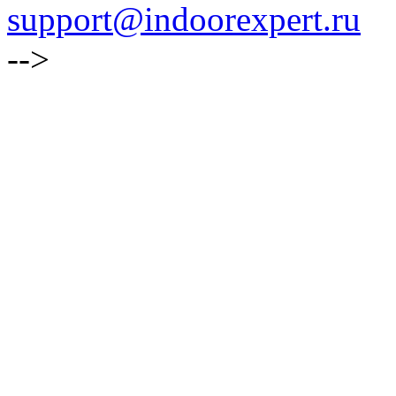
support@indoorexpert.ru
-->