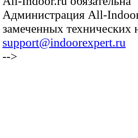
All-Indoor.ru обязательна
Администрация All-Indoor
замеченных технических н
support@indoorexpert.ru
-->