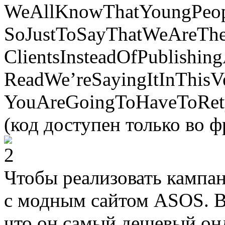
WeAllKnowThatYoungPeop
SoJustToSayThatWeAreThe
ClientsInsteadOfPublishi
ReadWe’reSayingItInThis
YouAreGoingToHaveToRet
(код доступен только во ф
Чтобы реализовать кампа
с модным сайтом ASOS. В
что он самый дешевый он