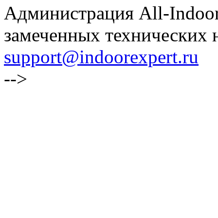
Администрация All-Indoor
замеченных технических н
support@indoorexpert.ru
-->