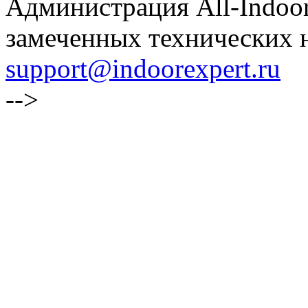
Администрация All-Indoor
замеченных технических н
support@indoorexpert.ru
-->