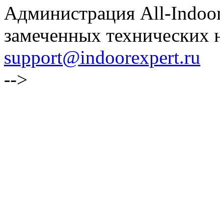
Администрация All-Indoor
замеченных технических н
support@indoorexpert.ru
-->