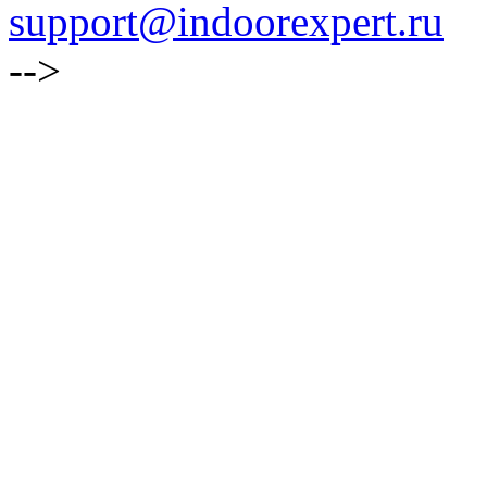
support@indoorexpert.ru
-->