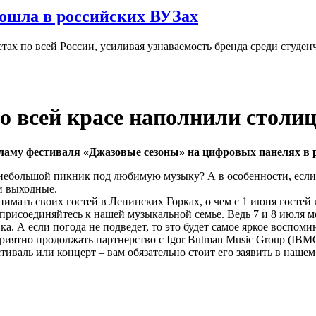
ошла в российских ВУЗах
ах по всей России, усиливая узнаваемость бренда среди студен
о всей красе наполнили столи
аму фестиваля «Джазовые сезоны» на цифровых панелях в р
и небольшой пикник под любимую музыку? А в особенности, если
и выходные.
нимать своих гостей в Ленинских Горках, о чем с 1 июня госте
о присоединяйтесь к нашей музыкальной семье. Ведь 7 и 8 июля 
. А если погода не подведет, то это будет самое яркое воспомин
иятно продолжать партнерство с Igor Butman Music Group (IBM
иваль или концерт – вам обязательно стоит его заявить в нашем