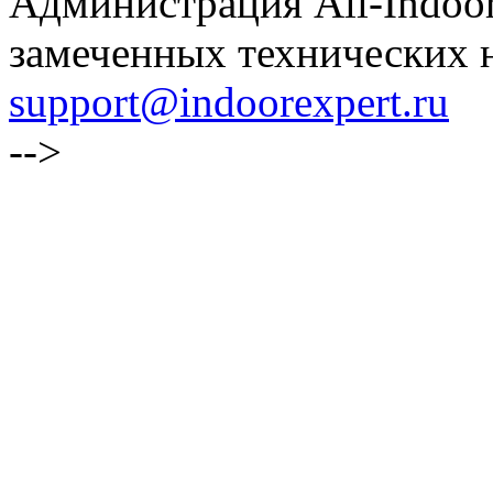
Администрация All-Indoor
замеченных технических н
support@indoorexpert.ru
-->