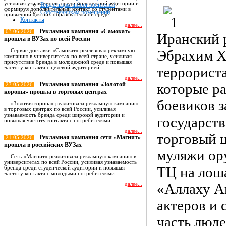
усиливая узнаваемость среди молодежной аудитории и
Владельцам indoor носителей
формируя дополнительный контакт со студентами в
Собственникам помещений
привычной для них образовательной среде.
Контакты
далее...
Рекламная кампания «Самокат»
03.06.2026
Иранский 
прошла в ВУЗах по всей России
Эбрахим Х
Сервис доставки «Самокат» реализовал рекламную
кампанию в университетах по всей стране, усиливая
присутствие бренда в молодежной среде и повышая
террориста
частоту контакта с целевой аудиторией.
далее...
Рекламная кампания «Золотой
которые р
27.05.2026
короны» прошла в торговых центрах
боевиков 
«Золотая корона» реализовала рекламную кампанию
в торговых центрах по всей России, усиливая
узнаваемость бренда среди широкой аудитории и
государств
повышая частоту контакта с потребителями.
далее...
торговый ц
Рекламная кампания сети «Магнит»
21.05.2026
прошла в российских ВУЗах
муляжи ору
Сеть «Магнит» реализовала рекламную кампанию в
университетах по всей России, усиливая узнаваемость
ТЦ на лош
бренда среди студенческой аудитории и повышая
частоту контакта с молодыми потребителями.
«Аллаху А
далее...
актеров и
Все новости
часть люде