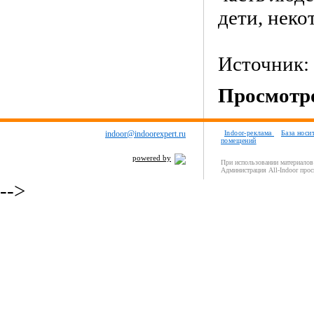
дети, неко
Источник:
Просмотро
indoor@indoorexpert.ru
Indoor-реклама
База носи
помещений
powered by
При использовании материалов 
Администрация All-Indoor прос
-->