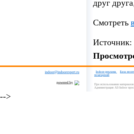
друг друга
Смотреть
Источник:
Просмотро
indoor@indoorexpert.ru
Indoor-реклама
База носи
помещений
powered by
При использовании материалов 
Администрация All-Indoor прос
-->