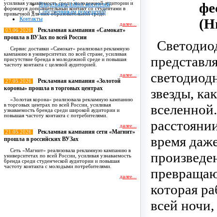
фе
усиливая узнаваемость среди молодежной аудитории и
Владельцам indoor носителей
формируя дополнительный контакт со студентами в
Собственникам помещений
привычной для них образовательной среде.
Контакты
(Н
далее...
Рекламная кампания «Самокат»
03.06.2026
прошла в ВУЗах по всей России
Светодиод
Сервис доставки «Самокат» реализовал рекламную
кампанию в университетах по всей стране, усиливая
представл
присутствие бренда в молодежной среде и повышая
частоту контакта с целевой аудиторией.
светодиод
далее...
Рекламная кампания «Золотой
27.05.2026
короны» прошла в торговых центрах
звезды, к
«Золотая корона» реализовала рекламную кампанию
вселенной
в торговых центрах по всей России, усиливая
узнаваемость бренда среди широкой аудитории и
повышая частоту контакта с потребителями.
расстоянии
далее...
Рекламная кампания сети «Магнит»
21.05.2026
время даже
прошла в российских ВУЗах
Сеть «Магнит» реализовала рекламную кампанию в
произведен
университетах по всей России, усиливая узнаваемость
бренда среди студенческой аудитории и повышая
частоту контакта с молодыми потребителями.
превращаю
далее...
которая ра
Все новости
всей ночи