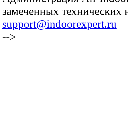
замеченных технических н
support@indoorexpert.ru
-->