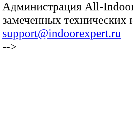
Администрация All-Indoor
замеченных технических н
support@indoorexpert.ru
-->