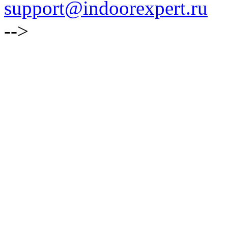
support@indoorexpert.ru
-->