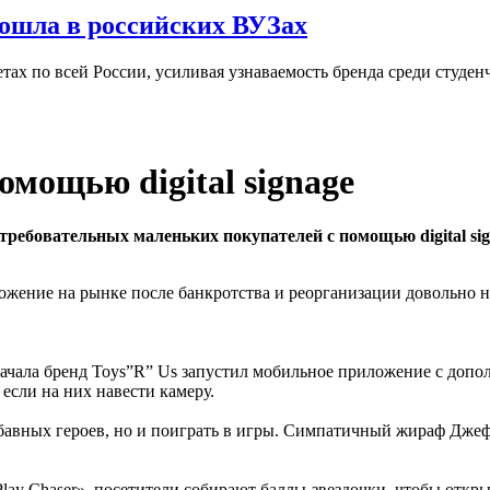
ошла в российских ВУЗах
ах по всей России, усиливая узнаваемость бренда среди студен
омощью digital signage
требовательных маленьких покупателей с помощью digital sig
ожение на рынке после банкротства и реорганизации довольно н
начала бренд Toys”R” Us запустил мобильное приложение с допол
если на них навести камеру.
бавных героев, но и поиграть в игры. Симпатичный жираф Джеф
lay Chaser», посетители собирают баллы-звездочки, чтобы откр