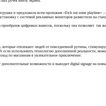
глых ручек внизу экрана.
грушке и предложила всем прохожим «Etch out some playtime» —
установку с системой рекламных мониторов разместили на станци
з прообразов цифровых вывесок, поскольку она позволяет так ж
, которые отвлекают людей от повседневной рутины, стимули
е. А если использовать технологию дополненной реальности, мож
оход по магазинам в увлекательное приключение.
дополнительные возможности и выводит digital signage на новы