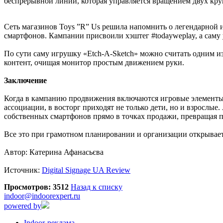
беспрерывной линии, которая управляется вращением двух кру
Сеть магазинов Toys ”R” Us решила напомнить о легендарной и
смартфонов. Кампании присвоили хэштег #todayweplay, а саму 
По сути саму игрушку «Etch-A-Sketch» можно считать одним и
контент, очищая монитор простым движением руки.
Заключение
Когда в кампанию продвижения включаются игровые элементы
ассоциации, в восторг приходят не только дети, но и взрослы
собственных смартфонов прямо в точках продажи, превращая п
Все это при грамотном планировании и организации открывает 
Автор: Катерина Афанасьєва
Источник:
Digital Signage UA Review
Просмотров: 3512
Назад к списку
indoor@indoorexpert.ru
powered by
Indoor-реклама