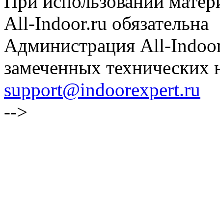
При использовании матери
All-Indoor.ru обязательна
Администрация All-Indoor
замеченных технических н
support@indoorexpert.ru
-->