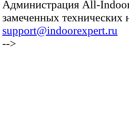
Администрация All-Indoor
замеченных технических н
support@indoorexpert.ru
-->