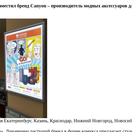
разместил бренд Canyon – производитель модных аксессуаров
я Екатеринбург, Казань, Краснодар, Нижний Новгород, Новосиби
де». Динамично растущий бренд в форме комикса предлагает студ