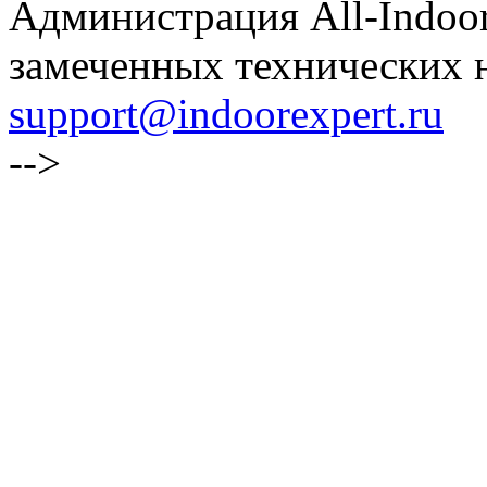
Администрация All-Indoor
замеченных технических н
support@indoorexpert.ru
-->